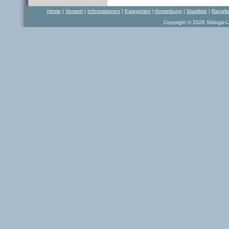
Home
|
Vorwort
|
Informationen
|
Kategorien
|
Anmeldung
|
Startliste
|
Rangli
Copyright © 2026 Sikinga-La