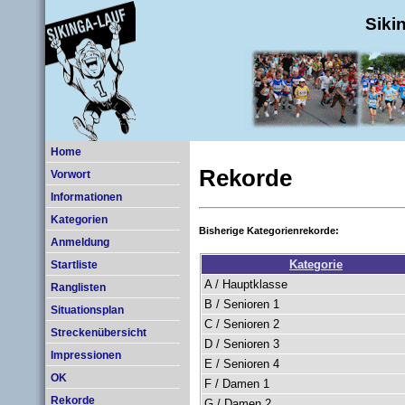
Siki
Home
Rekorde
Vorwort
Informationen
Kategorien
Bisherige Kategorienrekorde:
Anmeldung
Kategorie
Startliste
A / Hauptklasse
Ranglisten
B / Senioren 1
Situationsplan
C / Senioren 2
Streckenübersicht
D / Senioren 3
Impressionen
E / Senioren 4
OK
F / Damen 1
Rekorde
G / Damen 2