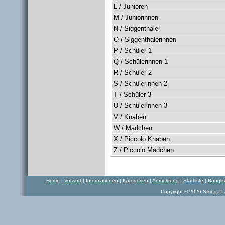
L / Junioren
M / Juniorinnen
N / Siggenthaler
O / Siggenthalerinnen
P / Schüler 1
Q / Schülerinnen 1
R / Schüler 2
S / Schülerinnen 2
T / Schüler 3
U / Schülerinnen 3
V / Knaben
W / Mädchen
X / Piccolo Knaben
Z / Piccolo Mädchen
Home
|
Vorwort
|
Informationen
|
Kategorien
|
Anmeldung
|
Startliste
|
Rangli
Copyright © 2026 Sikinga-La