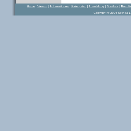
Home
|
Vorwort
|
Informationen
|
Kategorien
|
Anmeldung
|
Startliste
|
Rangli
Copyright © 2026 Sikinga-La