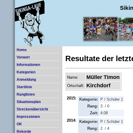
Siki
Home
Resultate der letz
Vorwort
Informationen
Kategorien
Müller Timon
Name:
Anmeldung
Kirchdorf
Ortschaft:
Startliste
Ranglisten
2015:
Kategorie:
P / Schüler 1
Situationsplan
Rang:
3. / 0
Streckenübersicht
Zeit:
4:08
Impressionen
2014:
Kategorie:
P / Schüler 1
OK
Rang:
2. / 4
Rekorde