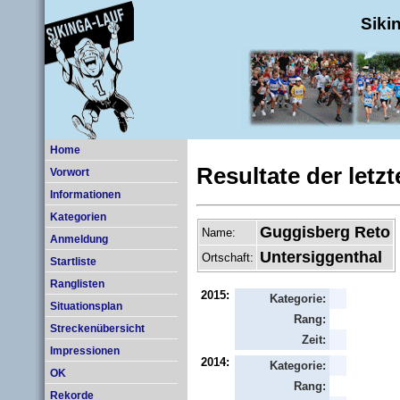
Siki
Home
Resultate der letz
Vorwort
Informationen
Kategorien
Guggisberg Reto
Name:
Anmeldung
Untersiggenthal
Ortschaft:
Startliste
Ranglisten
2015:
Kategorie:
Situationsplan
Rang:
Streckenübersicht
Zeit:
Impressionen
2014:
Kategorie:
OK
Rang:
Rekorde