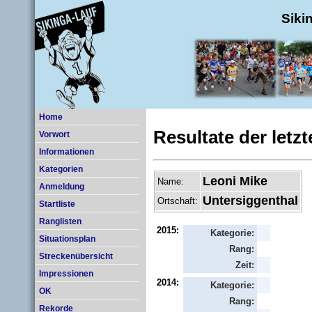
Siki
Home
Resultate der letz
Vorwort
Informationen
Kategorien
Leoni Mike
Name:
Anmeldung
Untersiggenthal
Ortschaft:
Startliste
Ranglisten
2015:
Kategorie:
Situationsplan
Rang:
Streckenübersicht
Zeit:
Impressionen
2014:
Kategorie:
OK
Rang:
Rekorde