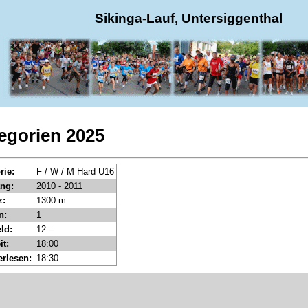
Sikinga-Lauf, Untersiggenthal
egorien 2025
rie:
F / W / M Hard U16
ng:
2010 - 2011
z:
1300 m
n:
1
ld:
12.--
it:
18:00
rlesen:
18:30