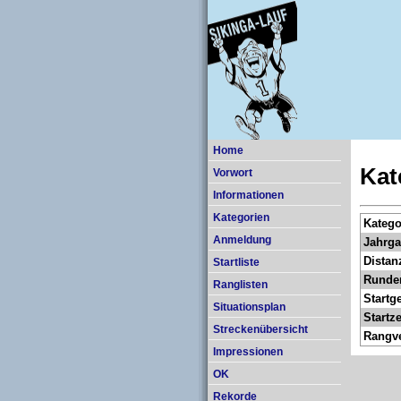
Home
Kat
Vorwort
Informationen
Kategorien
Katego
Anmeldung
Jahrga
Distan
Startliste
Runde
Ranglisten
Startge
Situationsplan
Startze
Streckenübersicht
Rangve
Impressionen
OK
Rekorde