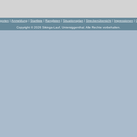
gorien
|
Anmeldung
|
Startliste
|
Ranglisten
|
Situationsplan
|
Streckenübersicht
|
Impressionen
|
Copyright © 2026 Sikinga-Lauf, Untersiggenthal. Alle Rechte vorbehalten.