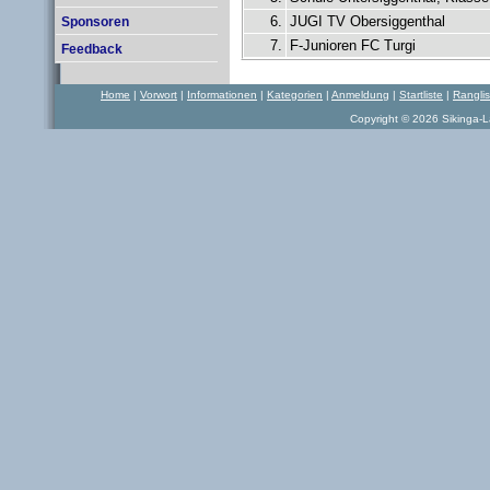
6.
JUGI TV Obersiggenthal
Sponsoren
7.
F-Junioren FC Turgi
Feedback
Home
|
Vorwort
|
Informationen
|
Kategorien
|
Anmeldung
|
Startliste
|
Rangli
Copyright © 2026 Sikinga-La