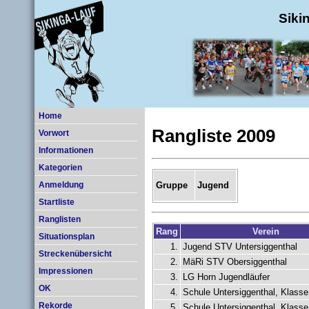
Siki
Home
Rangliste 2009
Vorwort
Informationen
Kategorien
Gruppe
Jugend
Anmeldung
Startliste
Ranglisten
Rang
Verein
Situationsplan
1.
Jugend STV Untersiggenthal
Streckenübersicht
2.
MäRi STV Obersiggenthal
Impressionen
3.
LG Horn Jugendläufer
OK
4.
Schule Untersiggenthal, Klasse
Rekorde
5.
Schule Untersiggenthal, Klasse