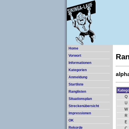
Home
Ran
Vorwort
Informationen
Kategorien
alph
Anmeldung
Startliste
Katego
Ranglisten
Q
Situationsplan
U
Streckenübersicht
W
Impressionen
R
OK
E
Rekorde
C