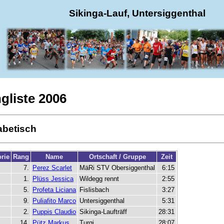
Sikinga-Lauf, Untersiggenthal
gliste 2006
abetisch
rie
Rang
Name
Ortschaft / Gruppe
Zeit
7.
Perez Scarlet
MäRi STV Obersiggenthal
6:15
1.
Plüss Jessica
Wildegg rennt
2:55
5.
Profeta Liciana
Fislisbach
3:27
9.
Puliafito Marco
Untersiggenthal
5:31
2.
Puppis Claudio
Sikinga-Laufträff
28:31
14.
Pütz Markus
Turgi
28:07