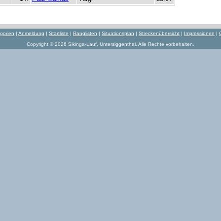
gorien
|
Anmeldung
|
Startliste
|
Ranglisten
|
Situationsplan
|
Streckenübersicht
|
Impressionen
|
Copyright © 2026 Sikinga-Lauf, Untersiggenthal. Alle Rechte vorbehalten.