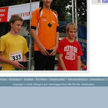
3.
Kell
gorien
|
Anmeldung
|
Startliste
|
Ranglisten
|
Situationsplan
|
Streckenübersicht
|
Impressionen
|
Copyright © 2026 Sikinga-Lauf, Untersiggenthal. Alle Rechte vorbehalten.