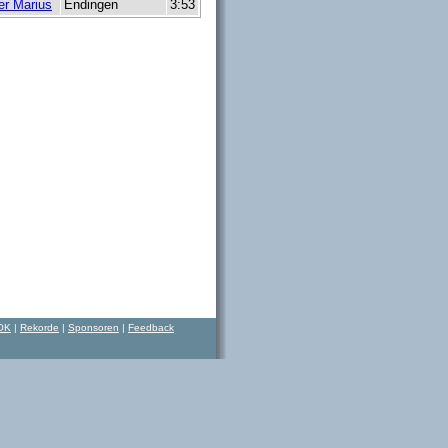
er Marius
Endingen
3:53
OK
|
Rekorde
|
Sponsoren
|
Feedback