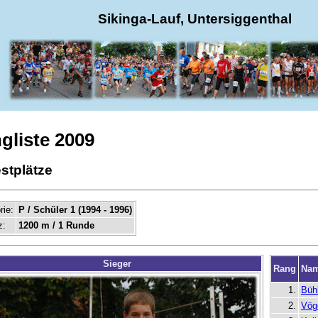
Sikinga-Lauf, Untersiggenthal
gliste 2009
stplätze
rie:
P / Schüler 1 (1994 - 1996)
z:
1200 m / 1 Runde
Sieger
Rang
Na
1.
Büh
2.
Vög