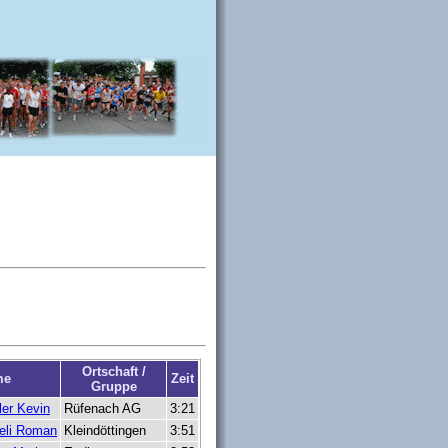
Ortschaft /
me
Zeit
Gruppe
ler Kevin
Rüfenach AG
3:21
eli Roman
Kleindöttingen
3:51